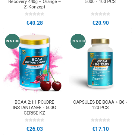
Recovery 440g – Orange –
5000 - 100 PCS
Z-Konzept
€40.28
€20.90
IN STOC
IN STOC
BCAA 2:1:1 POUDRE
CAPSULES DE BCAA + B6 -
INSTANTANÉE - 500G
120 PCS
CERISE KZ
€26.03
€17.10