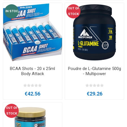
OUT OF
IN STOC
STOCK
BCAA Shots - 20 x 25ml
Poudre de L-Glutamine 500g
Body Attack
- Multipower
€42.56
€29.26
OUT OF
STOCK