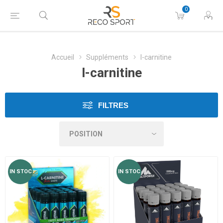
0
Accueil
Suppléments
l-carnitine
l-carnitine
FILTRES
IN STOC
IN STOC