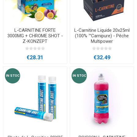
L-CARNITINE FORTE
L-Carnitine Liquide 20x25ml
3000MG + CHROME SHOT -
(100% ™Carnipure) - Pêche
Z-KONZEPT
Multipower
€28.31
€32.49
IN STOC
IN STOC