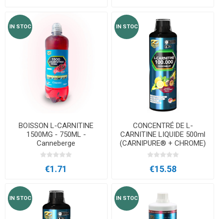
IN STOC
IN STOC
BOISSON L-CARNITINE
CONCENTRÉ DE L-
1500MG - 750ML -
CARNITINE LIQUIDE 500ml
Canneberge
(CARNIPURE® + CHROME)
€1.71
€15.58
IN STOC
IN STOC