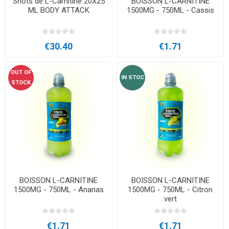
Shots de L-Carnitine 20X25
BOISSON L-CARNITINE
ML BODY ATTACK
1500MG - 750ML - Cassis
€30.40
€1.71
OUT OF
IN STOC
STOCK
BOISSON L-CARNITINE
BOISSON L-CARNITINE
1500MG - 750ML - Ananas
1500MG - 750ML - Citron
vert
€1.71
€1.71