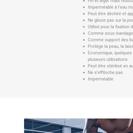
Fin et léger mais résist
MAGNÉT
Imperméable à l'eau m
Peut être déchiré et ap
Ne glisse pas sur la pe
KINÉSIT
Utilisé pour la fixation d
Comme sous-bandage 
Comme support des ban
Protège la peau, la lais
Economique, quelques t
plusieurs utilisations
Peut être stérilisé en 
Ne s'effiloche pas
Imperméable