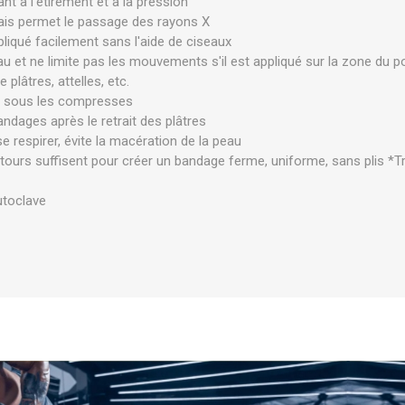
ant à l'étirement et à la pression
OTHÉRAPIE
SAUNE
AUTRES AP
ais permet le passage des rayons X
pliqué facilement sans l'aide de ciseaux
au et ne limite pas les mouvements s'il est appliqué sur la zone du p
HÉRAPIE
e plâtres, attelles, etc.
sous les compresses
dages après le retrait des plâtres
se respirer, évite la macération de la peau
ours suffisent pour créer un bandage ferme, uniforme, sans plis *
autoclave