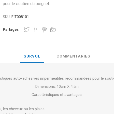
E ET LA
pour le soutien du poignet.
MANCE
NDS
RT
BALLES DE FITNESS ET DE YOGA
BANDES
SKU:
FIT008101
RATE COMPRESIE
HALTÈRES -
Partager:
ELL - DISQUES DE
CROSSFIT ET FITNESS
BARRES D'
ES ET MINÉRAUX :
ON
LASER
SHOCKWAV
SURVOL
COMMENTARIES
SENTIEL DANS LA
L-CARNITINE
ANCE DES SPORTIFS
stiques auto-adhésives imperméables recommandées pour le soutie
Dimensions: 10cm X 4.5m
Caractéristiques et avantages:
u, les cheveux ou les plaies