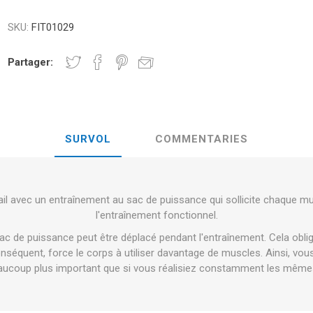
E ET LA
MANCE
NDS
RT
BALLES DE FITNESS ET DE YOGA
SKU:
FIT01029
BANDES
Partager:
RATE COMPRESIE
HALTÈRES -
ELL - DISQUES DE
CROSSFIT ET FITNESS
BARRES D'
SURVOL
COMMENTARIES
ES ET MINÉRAUX :
ON
LASER
SHOCKWAV
SENTIEL DANS LA
L-CARNITINE
ANCE DES SPORTIFS
ail avec un entraînement au sac de puissance qui sollicite chaque mu
l'entraînement fonctionnel.
ac de puissance peut être déplacé pendant l'entraînement. Cela oblige 
onséquent, force le corps à utiliser davantage de muscles. Ainsi, vo
aucoup plus important que si vous réalisiez constamment les mêm