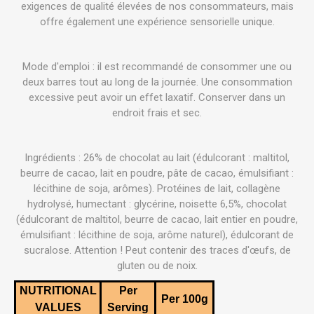
exigences de qualité élevées de nos consommateurs, mais
offre également une expérience sensorielle unique.
Mode d'emploi : il est recommandé de consommer une ou
deux barres tout au long de la journée. Une consommation
excessive peut avoir un effet laxatif. Conserver dans un
endroit frais et sec.
Ingrédients : 26% de chocolat au lait (édulcorant : maltitol,
beurre de cacao, lait en poudre, pâte de cacao, émulsifiant :
lécithine de soja, arômes). Protéines de lait, collagène
hydrolysé, humectant : glycérine, noisette 6,5%, chocolat
(édulcorant de maltitol, beurre de cacao, lait entier en poudre,
émulsifiant : lécithine de soja, arôme naturel), édulcorant de
sucralose. Attention ! Peut contenir des traces d'œufs, de
gluten ou de noix.
NUTRITIONAL
Per
Per 100g
VALUES
Serving