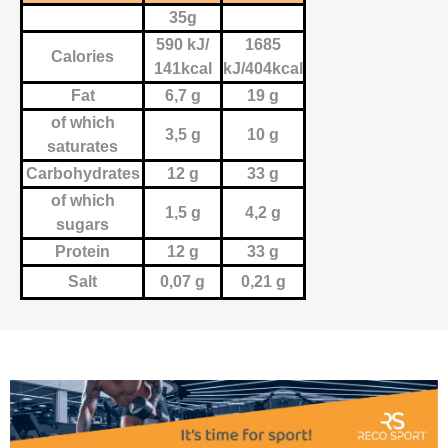
35g
590 kJ/
1685
Calories
141kcal
kJ/404kcal
Fat
6,7 g
19 g
of which
3,5 g
10 g
saturates
Carbohydrates
12 g
33 g
of which
1,5 g
4,2 g
sugars
Protein
12 g
33 g
Salt
0,07 g
0,21 g