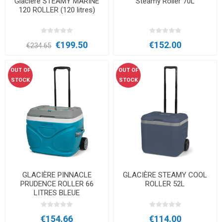
Glacière STEAMY MARINE
Steamy Roller 70L
120 ROLLER (120 litres)
€199.50
€152.00
€234.65
OUT OF
OUT OF
STOCK
STOCK
GLACIÈRE PINNACLE
GLACIÈRE STEAMY COOL
PRUDENCE ROLLER 66
ROLLER 52L
LITRES BLEUE
€154.66
€114.00